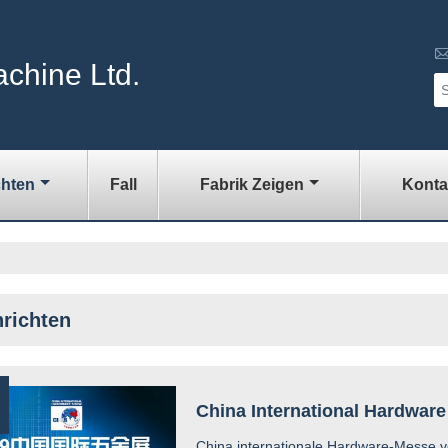
chine Ltd.
chten
Fall
Fabrik Zeigen
Konta
richten
China International Hardwar
China internationale Hardware-Messe vo