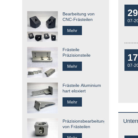
29
Bearbeitung von
CNC-Frästeilen
07-2
Mehr
Frästeile
17
Präzisionsteile
07-2
Mehr
Frästeile Aluminium
hart eloxiert
Mehr
Unter
Präzisionsbearbeitung
von Frästeilen
Mehr