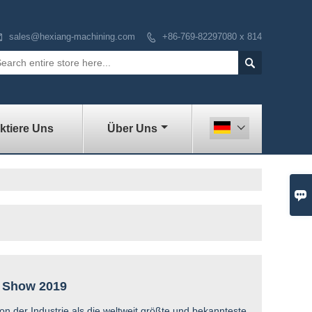

sales@hexiang-machining.com
+86-769-82297080 x 814


ktiere Uns
Über Uns


e Show 2019
n der Industrie als die weltweit größte und bekannteste