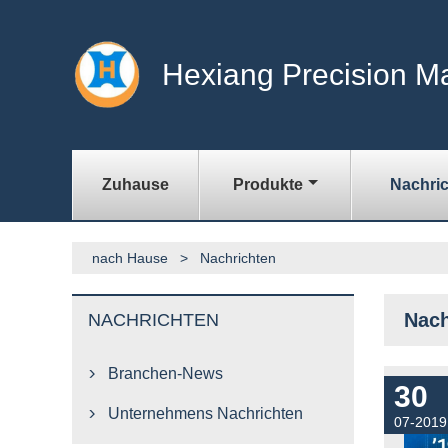
Hexiang Precision Ma
Zuhause
Produkte
Nachri
nach Hause
>
Nachrichten
Nach
NACHRICHTEN
Branchen-News

30
Unternehmens Nachrichten

07-2019