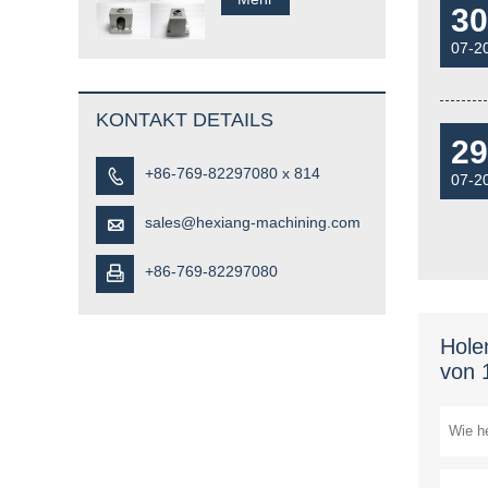
30
07-2
KONTAKT DETAILS
29
+86-769-82297080 x 814

07-2
sales@hexiang-machining.com

+86-769-82297080

Hole
von 