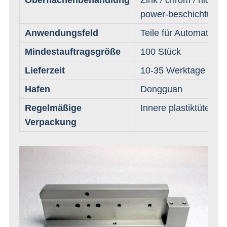
Oberflächenbehandlung
Zink / chrom / nickel /
power-beschichtung e
Anwendungsfeld
Teile für Automatisie
Mindestauftragsgröße
100 Stück
Lieferzeit
10-35 Werktage hänge
Hafen
Dongguan
Regelmäßige
Innere plastiktüte u
Verpackung