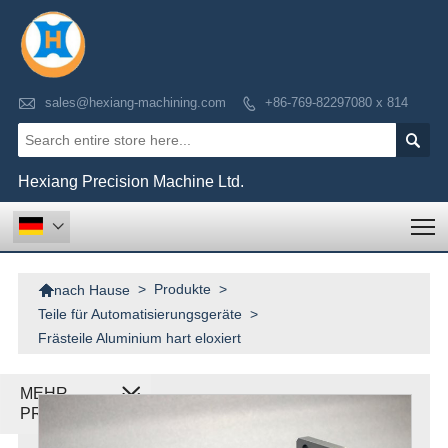

sales@hexiang-machining.com
+86-769-82297080 x 814


Hexiang Precision Machine Ltd.
T


>
Produkte
>
nach Hause
Teile für Automatisierungsgeräte
>
Frästeile Aluminium hart eloxiert
MEHR
PRODUKTE