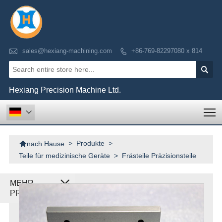

sales@hexiang-machining.com
+86-769-82297080 x 814


Hexiang Precision Machine Ltd.
T


>
Produkte
>
nach Hause
Teile für medizinische Geräte
>
Frästeile Präzisionsteile
MEHR
PRODUKTE