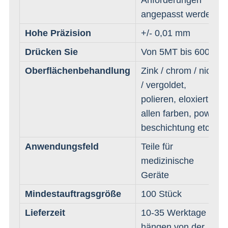
angepasst werden
Hohe Präzision
+/- 0,01 mm
Drücken Sie
Von 5MT bis 600MT
Oberflächenbehandlung
Zink / chrom / nickel
/ vergoldet,
polieren, eloxiert in
allen farben, power-
beschichtung etc.
Anwendungsfeld
Teile für
medizinische
Geräte
Mindestauftragsgröße
100 Stück
Lieferzeit
10-35 Werktage
hängen von der